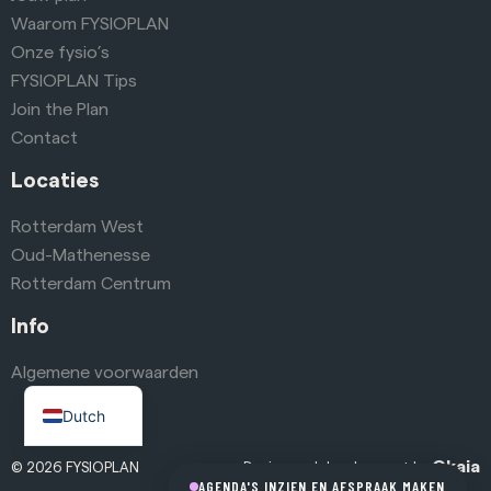
Waarom FYSIOPLAN
Onze fysio’s
FYSIOPLAN Tips
Join the Plan
Contact
Locaties
Rotterdam West
Oud-Mathenesse
Rotterdam Centrum
Info
Algemene voorwaarden
English
Dutch
Okaia
© 2026 FYSIOPLAN
Design and development by
AGENDA'S INZIEN EN AFSPRAAK MAKEN